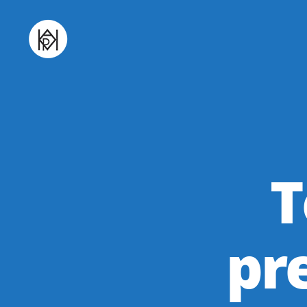
Udruga
K.V.A.R.K.
T
pr