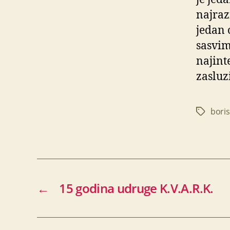
najraz
jedan 
sasvim
najint
zasluzi
boris
Oznake
←
15 godina udruge K.V.A.R.K.