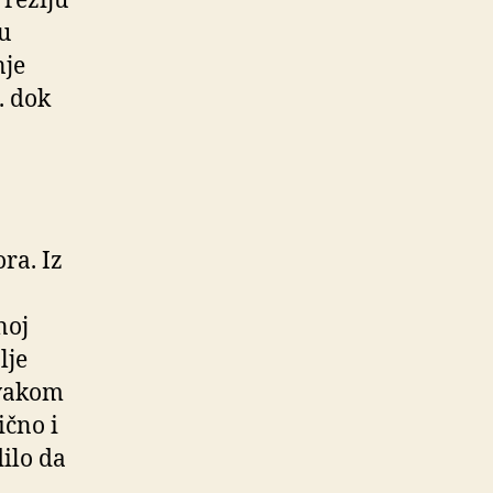
 režiju
u
nje
. dok
ra. Iz
noj
lje
svakom
ično i
dilo da