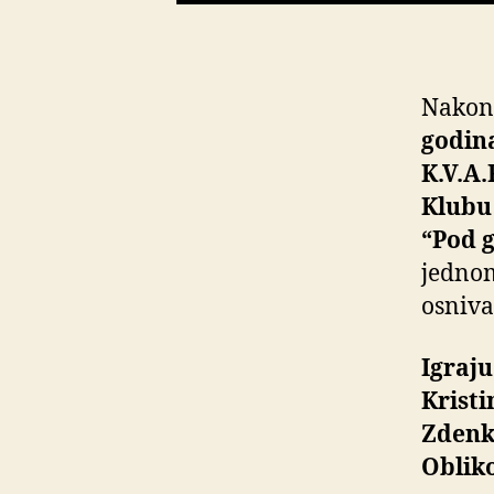
Nakon
godin
K.V.A.
Klubu
“Pod 
jedno
osniva
Igraju
Kristi
Zdenko
Obliko