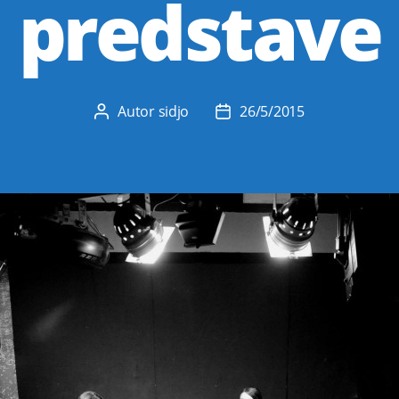
predstave
Autor
sidjo
26/5/2015
Autor
Datum
objave
objave