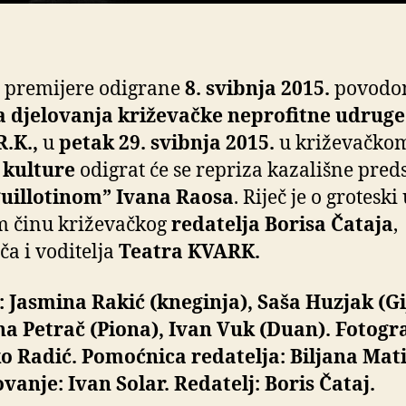
 premijere odigrane
8. svibnja 2015.
povod
a djelovanja križevačke neprofitne udruge
R.K.,
u
petak 29. svibnja 2015.
u križevačko
 kulture
odigrat će se repriza kazališne pred
guillotinom” Ivana Raosa
. Riječ je o groteski
m činu križevačkog
redatelja Borisa Čataja
,
ča i voditelja
Teatra KVARK.
: Jasmina Rakić (kneginja), Saša Huzjak (Gi
na Petrač (Piona), Ivan Vuk (Duan). Fotogra
 Radić. Pomoćnica redatelja: Biljana Mati
vanje: Ivan Solar. Redatelj: Boris Čataj.