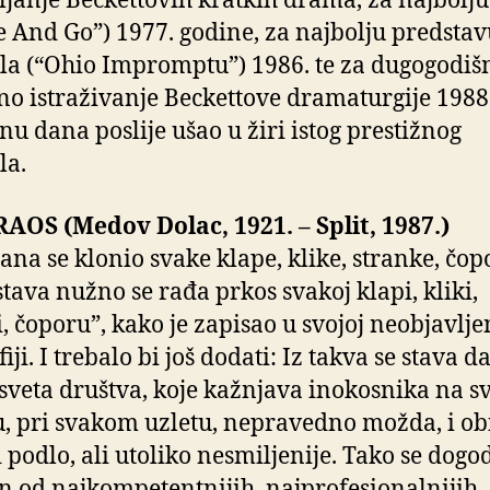
ljanje Beckettovih kratkih drama, za najbolju
 And Go”) 1977. godine, za najbolju predstav
ala (“Ohio Impromptu”) 1986. te za dugogodiš
no istraživanje Beckettove dramaturgije 1988
inu dana poslije ušao u žiri istog prestižnog
la.
AOS (Medov Dolac, 1921. – Split, 1987.)
na se klonio svake klape, klike, stranke, čopo
stava nužno se rađa prkos svakoj klapi, kliki,
i, čoporu”, kako je zapisao u svojoj neobjavlje
iji. I trebalo bi još dodati: Iz takva se stava da
sveta društva, koje kažnjava inokosnika na 
, pri svakom uzletu, nepravedno možda, i ob
i podlo, ali utoliko nesmiljenije. Tako se dogo
an od najkompetentnijih, najprofesionalnijih,