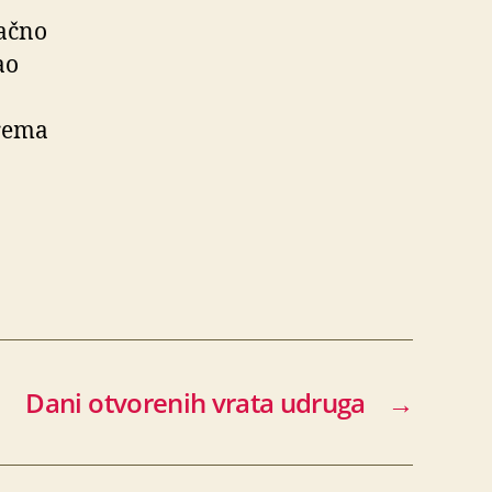
načno
ao
prema
Dani otvorenih vrata udruga
→