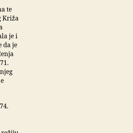
a te
g Križa
a
a je i
 da je
đenja
71.
šnjeg
ne
974.
a