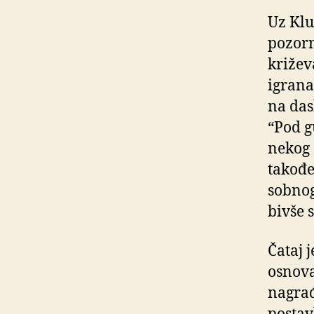
Uz Klu
pozorn
križev
igrana
na das
“Pod g
nekog 
takođe
sobnog
bivše s
Čataj j
osnova
nagra