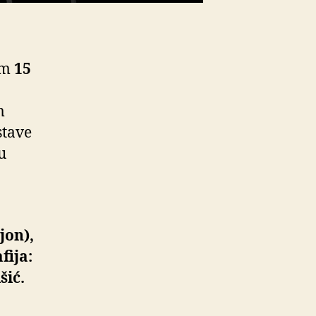
om
15
m
stave
 u
jon),
fija:
šić.