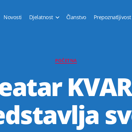
Novosti
Djelatnost
Članstvo
Prepoznatljivost
Kategorije
POČETNA
eatar KVA
edstavlja sv