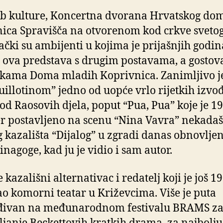
b kulture, Koncertna dvorana Hrvatskog dom
ica Spravišča na otvorenom kod crkve sveto
ački su ambijenti u kojima je prijašnjih godin
 ova predstava s drugim postavama, a gostoval
kama Doma mladih Koprivnica. Zanimljivo je
uillotinom” jedno od uopće vrlo rijetkih izvo
od Raosovih djela, poput “Pua, Pua” koje je 19
r postavljeno na scenu “Nina Vavra” nekada
 kazališta “Dijalog” u zgradi danas obnovlje
inagoge, kad ju je vidio i sam autor.
e kazališni alternativac i redatelj koji je još 1
o komorni teatar u Križevcima. Više je puta
đivan na međunarodnom festivalu BRAMS z