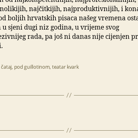
nolikijih, najčitkijih, najproduktivnijih, i ko
od boljih hrvatskih pisaca našeg vremena ost
 u sjeni dugi niz godina, u vrijeme svog
ezivnijeg rada, pa još ni danas nije cijenjen 
.
 čataj
,
pod guillotinom
,
teatar kvark