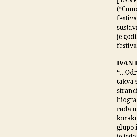
postav
(“Come
festiv
sustav
je god
festiva
IVAN R
“…Odra
takva 
stranc
biograf
rađa o
koraku
glupo 
je jed