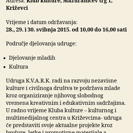
Adresa:
Klub kulture, Mažuranićev trg 1,
Križevci
Vrijeme i datum održavanja:
28., 29. i 30. svibnja 2015. od 10,00 do 16,00 sati
Područje djelovanja udruge:
Djelovanje mladih
Kultura
Udruga K.V.A.R.K. radi na razvoju nezavisne
kulture i civilnoga društva te podržava mlade
kroz organiziranje njihovog slobodnog
vremena kreativnim i edukativnim sadržajima.
U radno vrijeme Kluba kulture – kulturnog i
multimedijalnog centra u Križevcima- udruga
će predstaviti svoje aktualne projekte kroz
brošure, letke i promotivne materijale a