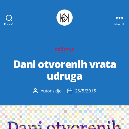
Pretraži
Izbornik
Udruga
K.V.A.R.K.
Kategorije
POČETNA
Dani otvorenih vrata
udruga
Autor
sidjo
26/5/2015
Autor
Datum
objave
objave