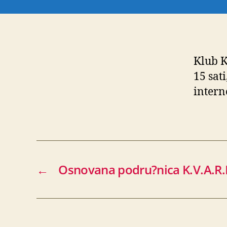
Klub K
15 sat
interne
←
Osnovana podru?nica K.V.A.R.K