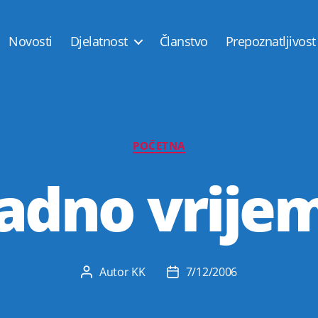
Novosti
Djelatnost
Članstvo
Prepoznatljivost
Kategorije
POČETNA
adno vrije
Autor
KK
7/12/2006
Autor
Datum
objave
objave