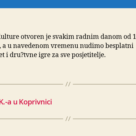
ulture otvoren je svakim radnim danom od 
i, a u navedenom vremenu nudimo besplatni
t i dru?tvne igre za sve posjetitelje.
.-a u Koprivnici