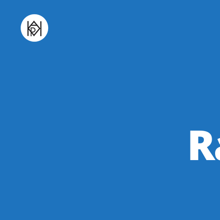
Udruga
K.V.A.R.K.
R