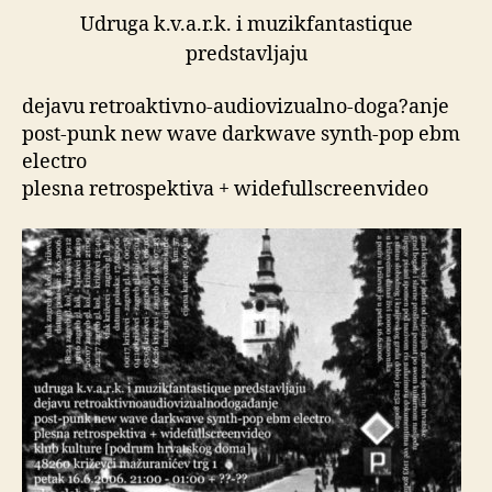
Udruga k.v.a.r.k. i muzikfantastique
predstavljaju
dejavu retroaktivno-audiovizualno-doga?anje
post-punk new wave darkwave synth-pop ebm
electro
plesna retrospektiva + widefullscreenvideo