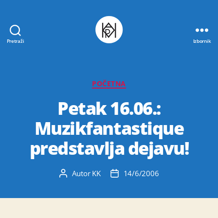
Pretraži
Izbornik
Udruga
K.V.A.R.K.
Kategorije
POČETNA
Petak 16.06.:
Muzikfantastique
predstavlja dejavu!
Autor
KK
14/6/2006
Autor
Datum
objave
objave