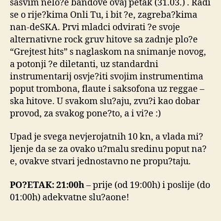
sasvim nelo?e bandove ovaj petak (31.03.) . Radi
se o rije?kima Onli Tu, i bit ?e, zagreba?kima
nan-deSKA. Prvi mladci odvirati ?e svoje
alternativne rock gruv hitove sa zadnje plo?e
“Grejtest hits” s naglaskom na snimanje novog,
a potonji ?e diletanti, uz standardni
instrumentarij osvje?iti svojim instrumentima
poput trombona, flaute i saksofona uz reggae –
ska hitove. U svakom slu?aju, zvu?i kao dobar
provod, za svakog pone?to, a i vi?e :)
Upad je svega nevjerojatnih 10 kn, a vlada mi?
ljenje da se za ovako u?malu sredinu poput na?
e, ovakve stvari jednostavno ne propu?taju.
PO?ETAK: 21:00h
– prije (od 19:00h) i poslije (do
01:00h) adekvatne slu?aone!