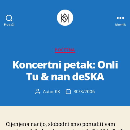
Pretraži
Izbornik
Udruga
K.V.A.R.K.
Kategorije
POČETNA
Koncertni petak: Onli
Tu & nan deSKA
Autor
KK
30/3/2006
Autor
Datum
objave
objave
Cijenjena nacijo, slobodni smo ponuditi vam