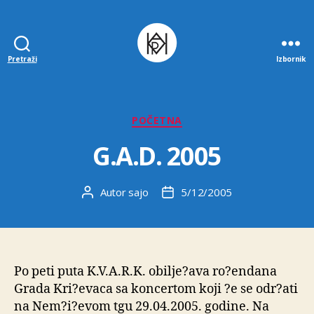
Pretraži
Izbornik
Udruga
K.V.A.R.K.
Kategorije
POČETNA
G.A.D. 2005
Autor
sajo
5/12/2005
Autor
Datum
objave
objave
Po peti puta K.V.A.R.K. obilje?ava ro?endana
Grada Kri?evaca sa koncertom koji ?e se odr?ati
na Nem?i?evom tgu 29.04.2005. godine. Na