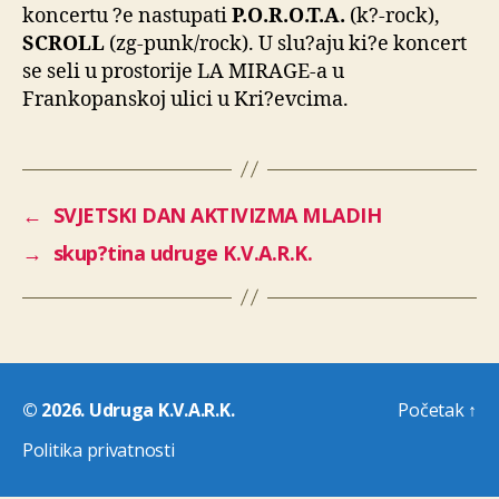
koncertu ?e nastupati
P.O.R.O.T.A.
(k?-rock),
SCROLL
(zg-punk/rock). U slu?aju ki?e koncert
se seli u prostorije LA MIRAGE-a u
Frankopanskoj ulici u Kri?evcima.
←
SVJETSKI DAN AKTIVIZMA MLADIH
→
skup?tina udruge K.V.A.R.K.
© 2026.
Udruga K.V.A.R.K.
Početak
↑
Politika privatnosti