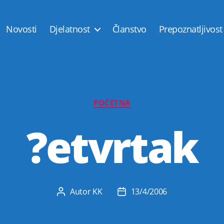
Novosti
Djelatnost
Članstvo
Prepoznatljivost
Kategorije
POČETNA
?etvrtak
Autor
KK
13/4/2006
Autor
Datum
objave
objave