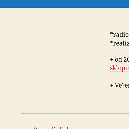
*radio
*reali
+ od 2
sklopu
+ Ve?e