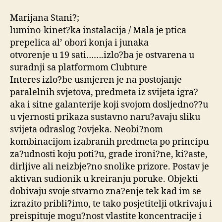
Marijana Stani?;
lumino-kinet?ka instalacija / Mala je ptica
prepelica al’ obori konja i junaka
otvorenje u 19 sati…….izlo?ba je ostvarena u
suradnji sa platformom Clubture
Interes izlo?be usmjeren je na postojanje
paralelnih svjetova, predmeta iz svijeta igra?
aka i sitne galanterije koji svojom dosljedno??u
u vjernosti prikaza sustavno naru?avaju sliku
svijeta odraslog ?ovjeka. Neobi?nom
kombinacijom izabranih predmeta po principu
za?udnosti koju poti?u, grade ironi?ne, ki?aste,
dirljive ali neizbje?no snolike prizore. Postav je
aktivan sudionik u kreiranju poruke. Objekti
dobivaju svoje stvarno zna?enje tek kad im se
izrazito pribli?imo, te tako posjetitelji otkrivaju i
preispituje mogu?nost vlastite koncentracije i