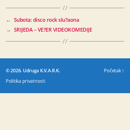
←
Subota: disco rock slu?aona
→
SRIJEDA – VE?ER VIDEOKOMEDIJE
© 2026.
Udruga K.V.A.R.K.
Početak
↑
Politika privatnosti