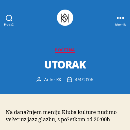
Pretraži
Izbornik
Udruga
K.V.A.R.K.
Kategorije
POČETNA
UTORAK
Autor
KK
4/4/2006
Autor
Datum
objave
objave
Na dana?njem meniju Kluba kulture nudimo
ve?er uz jazz glazbu, s po?etkom od 20:00h