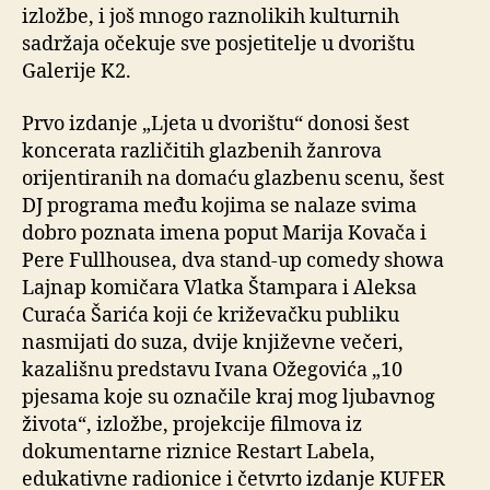
izložbe, i još mnogo raznolikih kulturnih
sadržaja očekuje sve posjetitelje u dvorištu
Galerije K2.
Prvo izdanje „Ljeta u dvorištu“ donosi šest
koncerata različitih glazbenih žanrova
orijentiranih na domaću glazbenu scenu, šest
DJ programa među kojima se nalaze svima
dobro poznata imena poput Marija Kovača i
Pere Fullhousea, dva stand-up comedy showa
Lajnap komičara Vlatka Štampara i Aleksa
Curaća Šarića koji će križevačku publiku
nasmijati do suza, dvije književne večeri,
kazališnu predstavu Ivana Ožegovića „10
pjesama koje su označile kraj mog ljubavnog
života“, izložbe, projekcije filmova iz
dokumentarne riznice Restart Labela,
edukativne radionice i četvrto izdanje KUFER