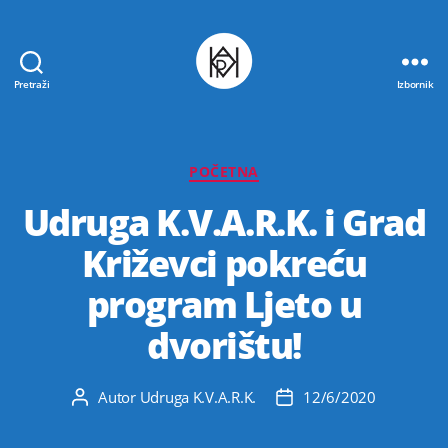
Pretraži
Izbornik
Udruga
K.V.A.R.K.
Kategorije
POČETNA
Udruga K.V.A.R.K. i Grad
Križevci pokreću
program Ljeto u
dvorištu!
Autor
Udruga K.V.A.R.K.
12/6/2020
Autor
Datum
objave
objave