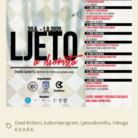
Grad Križevci
,
kulturniprogram
,
Ljetoudvorištu
,
Udruga
Oznake
K.V.A.R.K.