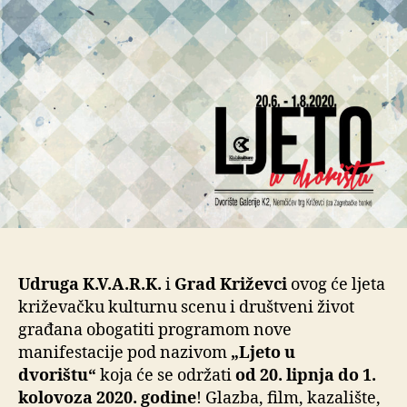
Udruga K.V.A.R.K.
i
Grad Križevci
ovog će ljeta
križevačku kulturnu scenu i društveni život
građana obogatiti programom nove
manifestacije pod nazivom
„Ljeto u
dvorištu“
koja će se održati
od 20. lipnja do 1.
kolovoza 2020. godine
! Glazba, film, kazalište,