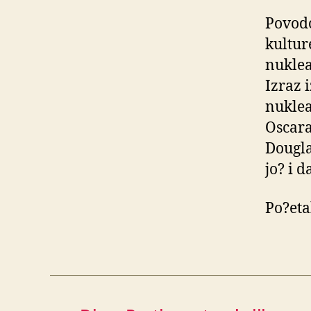
Povodo
kultur
nuklea
Izraz 
nuklea
Oscara
Dougla
jo? i d
Po?eta