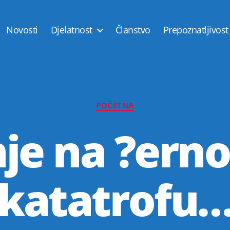
Novosti
Djelatnost
Članstvo
Prepoznatljivost
Kategorije
POČETNA
nje na ?erno
katatrofu