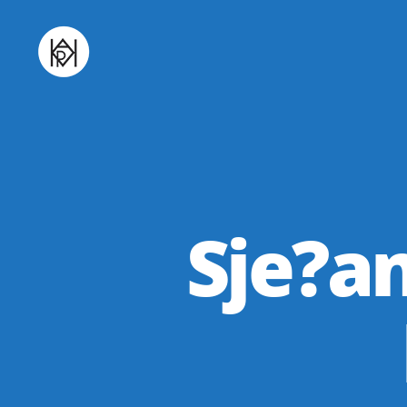
Udruga
K.V.A.R.K.
Sje?a