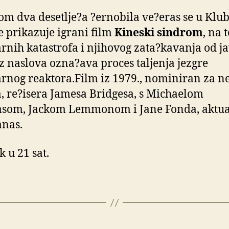
m dva desetlje?a ?ernobila ve?eras se u Klu
e prikazuje igrani film
Kineski sindrom
, na
rnih katastrofa i njihovog zata?kavanja od ja
iz naslova ozna?ava proces taljenja jezgre
rnog reaktora.Film iz 1979., nominiran za n
, re?isera Jamesa Bridgesa, s Michaelom
som, Jackom Lemmonom i Jane Fonda, aktua
anas.
k u 21 sat.