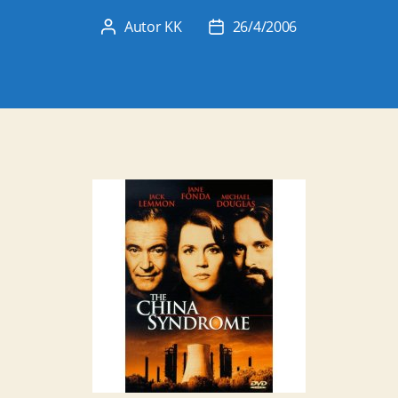
Autor
KK
26/4/2006
Autor
Datum
objave
objave