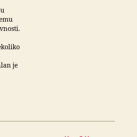
bu
 temu
vnosti.
ekoliko
lan je