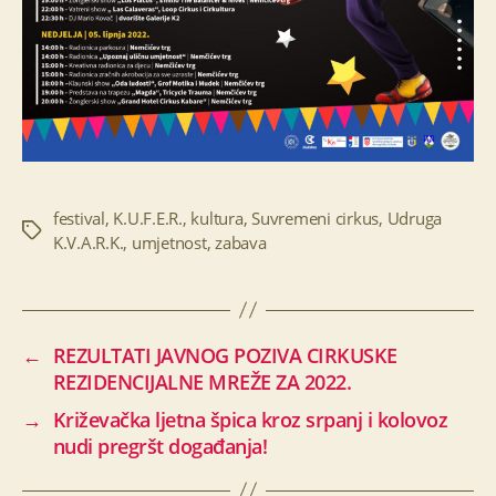
festival
,
K.U.F.E.R.
,
kultura
,
Suvremeni cirkus
,
Udruga
Oznake
K.V.A.R.K.
,
umjetnost
,
zabava
←
REZULTATI JAVNOG POZIVA CIRKUSKE
REZIDENCIJALNE MREŽE ZA 2022.
→
Križevačka ljetna špica kroz srpanj i kolovoz
nudi pregršt događanja!