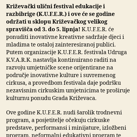
Križevački ulični festival edukacije i
razbibrige (K.U.F.E.R.) i ove će se godine
održati u sklopu Križevačkog velikog
spravišča od 3. do 5. lipnja!
K.U.F.E.R. će
ponuditi inovativne kreativne sadržaje djeci i
mladima te ostaloj zainteresiranoj publici.
Putem organizacije K.U.F.E.R. festivala Udruga
K.V.A.R.K. nastavlja kontinuirano raditi na
razvoju umjetničke scene orijentirane na
područje inovativne kulture i suvremenog
cirkusa, a provedbom festivala daje podršku
nezavisnim cirkuskim umjetnicima te proširuje
kulturnu ponudu Grada Križevaca.
Ove godine K.U.F.E.R. nudi šarolik trodnevni
program, a posjetitelje očekuju cirkuske
predstave, performansi i minijature, izložbeni
program, neformalni edukativni program te