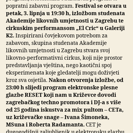
popratni zabavni program.
Festival se otvara u
petak, 3. lipnja u 19:30 h, izložbom studenata
Akademije likovnih umjetnosti u Zagrebu te
cirkuskim performansom „El Cric“ u Galeriji
K2.
Inspirirani čovjekovom potrebom za
zabavom, skupina studenata Akademije
likovnih umjetnosti u Zagrebu stvara svoj
likovno-performativni cirkus, koji nije prostor
predstavljanja vještina, nego kaotični spoj
eksperimenata koje gledatelji mogu doživjeti
kroz sva osjetila.
Nakon otvorenja izložbe, od
23:00 h slijedi program elektronske plesne
glazbe RESET koji nam u Križevce dovodi
zagrebačkog techno promotora i DJ-a s više
od 25 godina iskustva za mix pultom
– CETa,
uz križevačke snage – Ivana Šimoneka,
MSuna i Roberta Radamanta.
CET je
dugogodišnji zaljubljenik u elektronsku glazbu