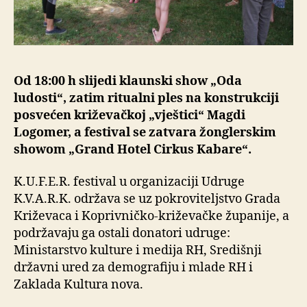
Od 18:00 h slijedi klaunski show „Oda
ludosti“, zatim ritualni ples na konstrukciji
posvećen križevačkoj „vještici“ Magdi
Logomer, a festival se zatvara žonglerskim
showom „Grand Hotel Cirkus Kabare“.
K.U.F.E.R. festival u organizaciji Udruge
K.V.A.R.K. održava se uz pokroviteljstvo Grada
Križevaca i Koprivničko-križevačke županije, a
podržavaju ga ostali donatori udruge:
Ministarstvo kulture i medija RH, Središnji
državni ured za demografiju i mlade RH i
Zaklada Kultura nova.