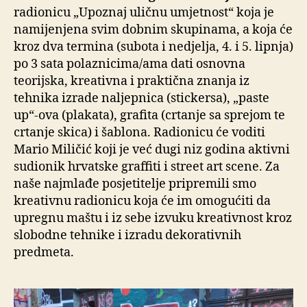
radionicu „Upoznaj uličnu umjetnost“ koja je
namijenjena svim dobnim skupinama, a koja će
kroz dva termina (subota i nedjelja, 4. i 5. lipnja)
po 3 sata polaznicima/ama dati osnovna
teorijska, kreativna i praktična znanja iz
tehnika izrade naljepnica (stickersa), „paste
up“-ova (plakata), grafita (crtanje sa sprejom te
crtanje skica) i šablona. Radionicu će voditi
Mario Miličić koji je već dugi niz godina aktivni
sudionik hrvatske graffiti i street art scene. Za
naše najmlađe posjetitelje pripremili smo
kreativnu radionicu koja će im omogućiti da
upregnu maštu i iz sebe izvuku kreativnost kroz
slobodne tehnike i izradu dekorativnih
predmeta.