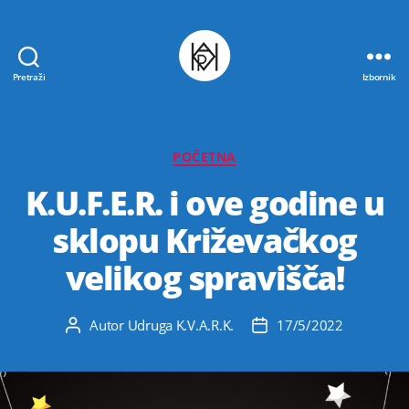
Pretraži
Izbornik
Udruga
K.V.A.R.K.
Kategorije
POČETNA
K.U.F.E.R. i ove godine u
sklopu Križevačkog
velikog spravišča!
Autor
Udruga K.V.A.R.K.
17/5/2022
Autor
Datum
objave
objave