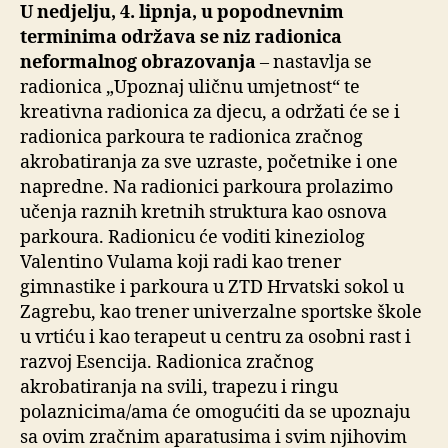
U nedjelju, 4. lipnja, u popodnevnim
terminima održava se niz radionica
neformalnog obrazovanja
– nastavlja se
radionica „Upoznaj uličnu umjetnost“ te
kreativna radionica za djecu, a održati će se i
radionica parkoura te radionica zračnog
akrobatiranja za sve uzraste, početnike i one
napredne. Na radionici parkoura prolazimo
učenja raznih kretnih struktura kao osnova
parkoura. Radionicu će voditi kineziolog
Valentino Vulama koji radi kao trener
gimnastike i parkoura u ZTD Hrvatski sokol u
Zagrebu, kao trener univerzalne sportske škole
u vrtiću i kao terapeut u centru za osobni rast i
razvoj Esencija. Radionica zračnog
akrobatiranja na svili, trapezu i ringu
polaznicima/ama će omogućiti da se upoznaju
sa ovim zračnim aparatusima i svim njihovim