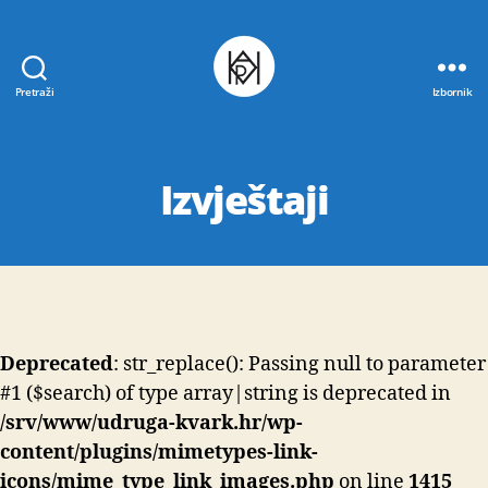
Pretraži
Izbornik
Udruga
K.V.A.R.K.
Izvještaji
Deprecated
: str_replace(): Passing null to parameter
#1 ($search) of type array|string is deprecated in
/srv/www/udruga-kvark.hr/wp-
content/plugins/mimetypes-link-
icons/mime_type_link_images.php
on line
1415