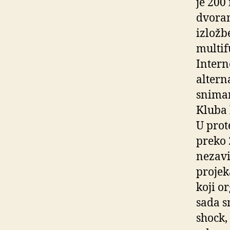
je 200
dvoran
izložb
multif
Intern
altern
sniman
Kluba 
U prot
preko 
nezavi
projek
koji o
sada s
shock,