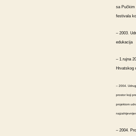
sa Pučkim o
festivala k
– 2003. Udr
edukacija
– 1.rujna 2
Hrvatskog
– 2004. Udruga
prostor koji p
projektom udr
najzahtjevnije
– 2004. Pro