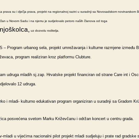
a prava su i dječja prava, projekt na regionalnoj razini u suradnji sa Novosadskom novinarskom š
ržan u Novom Sadu i na njemu je sudjelovalo petoro naših članova od toga
njoškolca,
uz dozvolu roditelja.
S – Program urbanog sela, projekt umrežavanja i kulturne razmjene između B
iževaca, program realiziran kroz platformu Clubture.
am udruga mladih sj.zap. Hrvatske projekt financiran od strane Care int i Osc
djelovalo 12 udruga.
ko i mladi- kulturno edukativan program organiziran u suradnji sa Gradom Kr
ižica posvećena svetom Marku Križevčanu i održan koncert u centru grada.
-mladi u vijećima nacionalni pilot projekt mladi sudjeluju i prate rad gradske 