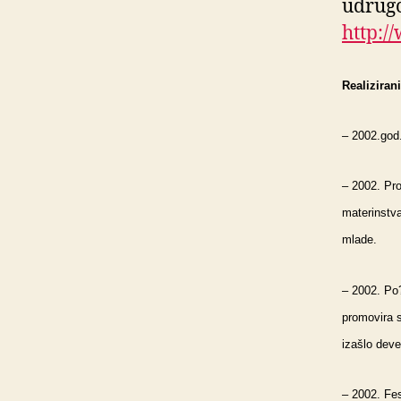
udrugo
http:/
Realizirani
– 2002.god
– 2002. Pro
materinstva
mlade.
– 2002. Po?
promovira s
izašlo deve
– 2002. Fes