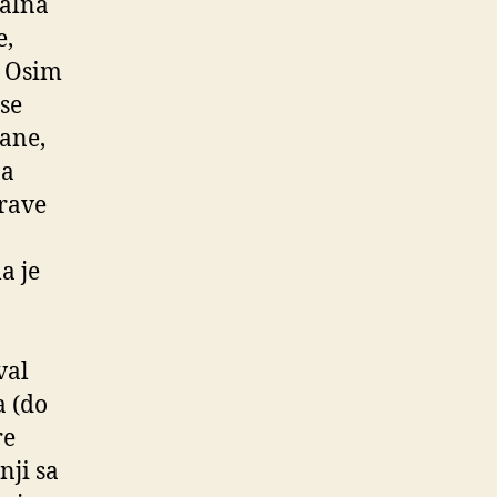
nalna
e,
. Osim
se
đane,
za
prave
a je
val
a (do
re
nji sa