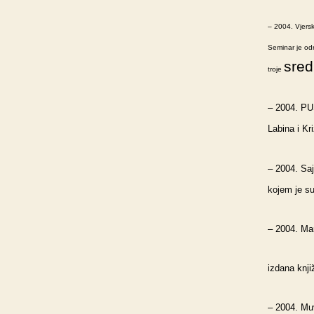
– 2004. Vjersk
Seminar je od
sred
troje
– 2004. PU
Labina i Kr
– 2004. Saj
kojem je su
– 2004. Mar
izdana knj
– 2004. Muv