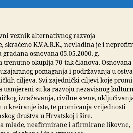
vni veznik alternativnog razvoja
e, skraćeno K.V.A.R.K., nevladina je i neprofit
 građana osnovana 05.05.2000. g.
 trenutno okuplja 70-tak članova. Osnovana 
 uzajamnog pomaganja i podržavanja u ostva
ičkih ciljeva. Svi zajednički ciljevi koje promi
 usmjereni su ka razvoju nezavisnog kulturn
ičkog izražavanja, civilne scene, uključivanj
 u kreiranje iste, te promicanja vrijednosti
skog društva u Hrvatskoj i šire.
a mlade, neafirmirane i afirmirane likovne,