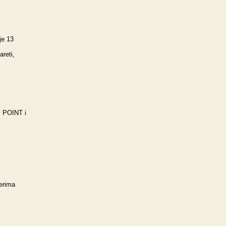
je 13
reti,
m POINT i
čerima