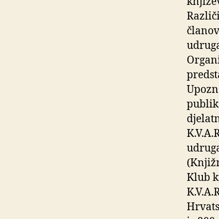
knjiže
Različ
članov
udruga
Organi
predst
Upozna
publik
djelatn
K.V.A.
udruga
(Knjiž
Klub k
K.V.A.
Hrvats