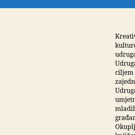
Kreati
kultur
udruga
Udruga
ciljem
zajedn
Udruga
umjetn
mladih
građan
Okuplj