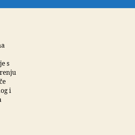
na
je s
renju
če
og i
a