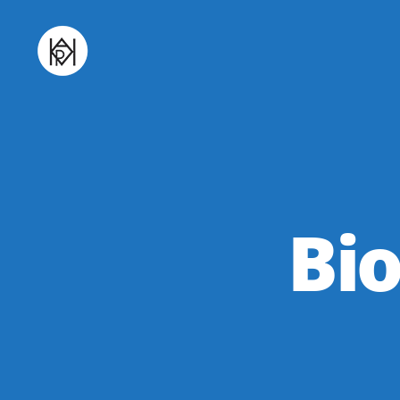
Udruga
K.V.A.R.K.
Bio