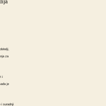
bnja
itelji,
anja za
i i
sada je
 i suradnji