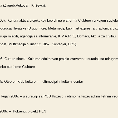
a (Zagreb,Vukovar i Križevci).
007. Kultura aktiva projekt koji koordinira platforma Clubture i u kojem sudjelu
odručja Hrvatske (Drugo more, Metamedij, Labin art expres, art radionica Laza
druga mladih, agencija za informiranje, K.V.A.R.K., Domaći, Akcija za civilnu
nost, Multimedijalni institut, Blok, Kontenjer, URK).
6. Culture shock- Kulturno edukativan projekt ostvaren u suradnji sa udrugo
preko platforme Clubture
5. Otvoren Klub kulture – multimedijalni kulturni centar
 Rujan 2006. – u suradnji sa POU Križevci radimo na križevačkim ljetnim ve
 2006. – Pokrenut projekt PEN