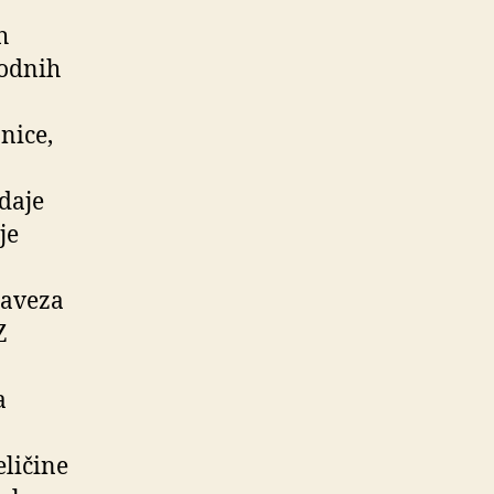
h
rodnih
nice,
daje
je
saveza
Z
a
eličine