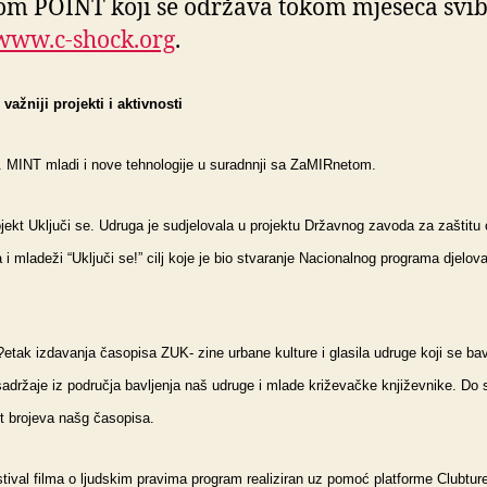
m POINT koji se održava tokom mjeseca svi
/www.c-shock.org
.
 važniji projekti i aktivnosti
. MINT mladi i nove tehnologije u suradnnji sa ZaMIRnetom.
jekt Uključi se. Udruga je sudjelovala u projektu Državnog zavoda za zaštitu ob
 i mladeži “Uključi se!” cilj koje je bio stvaranje Nacionalnog programa djelov
etak izdavanja časopisa ZUK- zine urbane kulture i glasila udruge koji se bav
adržaje iz područja bavljenja naš udruge i mlade križevačke književnike.
Do 
t brojeva našg časopisa.
tival filma o ljudskim pravima program realiziran uz pomoć platforme Clubture