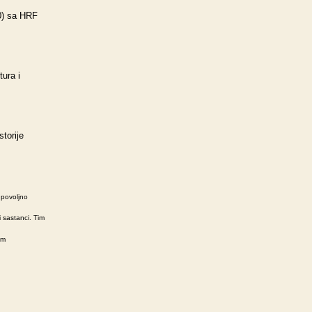
20) sa HRF
tura i
torije
 povoljno
 sastanci. Tim
šm