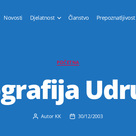
Novosti
Djelatnost
Članstvo
Prepoznatljivost
Kategorije
POČETNA
grafija Ud
Autor
KK
30/12/2003
Autor
Datum
objave
objave