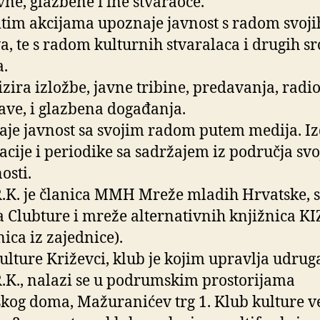
vne, glazbene i ine stvaraoce.
itim akcijama upoznaje javnost s radom svoji
a, te s radom kulturnih stvaralaca i drugih s
.
zira izložbe, javne tribine, predavanja, radio
ave, i glazbena događanja.
je javnost sa svojim radom putem medija. Iz
acije i periodike sa sadržajem iz područja svo
osti.
R.K. je članica MMH Mreže mladih Hrvatske, 
 Clubture i mreže alternativnih knjižnica KI
nica iz zajednice).
ulture Križevci, klub je kojim upravlja udrug
R.K., nalazi se u podrumskim prostorijama
kog doma, Mažuranićev trg 1. Klub kulture v