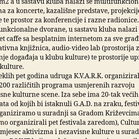
 m2 a u sastavu kluba nalazi se multifunkcio
a za koncerte, kazališne predstave, projekcij
e te prostor za konferencije i razne radionice
unkcionalne dvorane, u sastavu kluba nalazi 
et caffe sa besplatnim internetom za sve gra
ativna knjižnica, audio-video lab (prostorija 
je događaja u klubu kulture) te prostorije u
kulture.
eklih pet godina udruga K.V.A.R.K. organiziral
200 različitih programa usmjerenih razvoju
sne kulturne scene. Iza sebe ima 20-tak većih
ata od kojih bi istaknuli G.A.D. na zraku, festi
rganiziramo u suradnji sa Gradom Križevcim
mo organizirali pet festivala zaredom), Cultu
 mjesec aktivizma i nezavisne kulture u surad