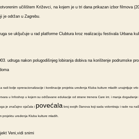
tvorenim učilištem Križevci, na kojem je u tri dana prikazan izbor filmova (
oji je održan u Zagrebu.
uga se uključuje u rad platforme Clubtura kroz realizaciju festivala Urbana kul
003. udruga nakon polugodišnjeg lobiranja dobiva na korištenje podrumske pros
 doma
 radi bolje opreracionalizacije i kordinacije projekta uređenja Kluba kulture mladih unajmljuje vrlo
retvara u Infoshop u kojem su održavane edukacije od strane trenera Care int. i manja događanje i
povećala
uga je značajno ojačala i
broj svojih članova koji sada volontiraju i rade na na
m projektu uređenja Kluba kulture mladih.
jekt Veni,vidi snimi