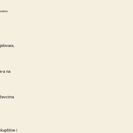
kolom.
jelovara,
e-a na
iževcima
skupštine i