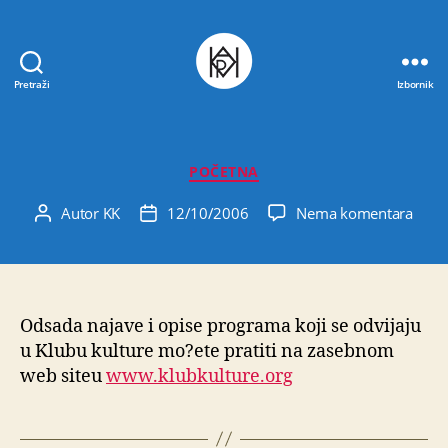
Pretraži
Izbornik
Udruga
K.V.A.R.K.
Kategorije
POČETNA
na
Autor
KK
12/10/2006
Nema komentara
Autor
Datum
objave
objave
Odsada najave i opise programa koji se odvijaju
u Klubu kulture mo?ete pratiti na zasebnom
web siteu
www.klubkulture.org