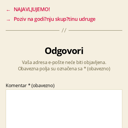
←
NAJAVLJUJEMO!
→
Poziv na godi?nju skup?tinu udruge
Odgovori
Vaša adresa e-pošte neće biti objavljena.
Obavezna polja su označena sa
* (obavezno)
Komentar
* (obavezno)