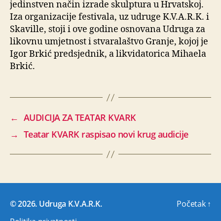
jedinstven način izrade skulptura u Hrvatskoj.
Iza organizacije festivala, uz udruge K.V.A.R.K. i
Skaville, stoji i ove godine osnovana Udruga za
likovnu umjetnost i stvaralaštvo Granje, kojoj je
Igor Brkić predsjednik, a likvidatorica Mihaela
Brkić.
←
AUDICIJA ZA TEATAR KVARK
→
Teatar KVARK raspisao novi krug audicije
© 2026.
Udruga K.V.A.R.K.
Početak
↑