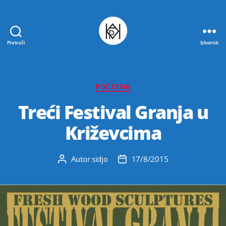
Pretraži
Izbornik
Udruga
K.V.A.R.K.
Kategorije
POČETNA
Treći Festival Granja u
Križevcima
Autor
sidjo
17/8/2015
Autor
Datum
objave
objave