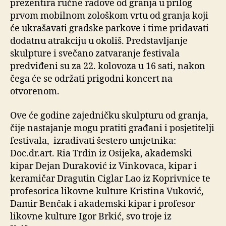
prezentira ručne radove od granja u prilog
prvom mobilnom zološkom vrtu od granja koji
će ukrašavati gradske parkove i time pridavati
dodatnu atrakciju u okoliš. Predstavljanje
skulpture i svečano zatvaranje festivala
predviđeni su za 22. kolovoza u 16 sati, nakon
čega će se održati prigodni koncert na
otvorenom.
Ove će godine zajedničku skulpturu od granja,
čije nastajanje mogu pratiti građani i posjetitelji
festivala, izrađivati šestero umjetnika:
Doc.dr.art. Ria Trdin iz Osijeka, akademski
kipar Dejan Duraković iz Vinkovaca, kipar i
keramičar Dragutin Ciglar Lao iz Koprivnice te
profesorica likovne kulture Kristina Vuković,
Damir Benčak i akademski kipar i profesor
likovne kulture Igor Brkić, svo troje iz