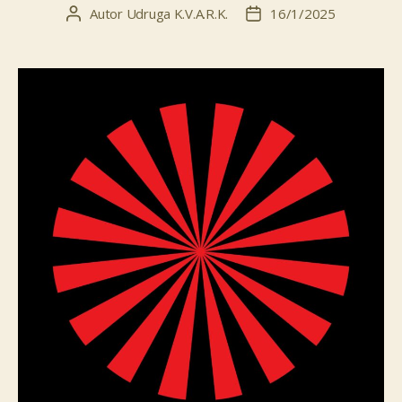
Autor
Udruga K.V.A.R.K.
16/1/2025
Autor
Datum
objave
objave