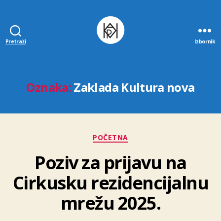
Pretraži
Izbornik
Udruga
K.V.A.R.K.
Oznaka:
Zaklada Kultura nova
Kategorije
POČETNA
Poziv za prijavu na
Cirkusku rezidencijalnu
mrežu 2025.