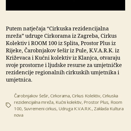
Putem natječaja “Cirkuska rezidencijalna
mreža” udruge Cirkorama iz Zagreba, Cirkus
Kolektiv i ROOM 100 iz Splita, Prostor Plus iz
Rijeke, Čarobnjakov šešir iz Pule, K.V.A.R.K. iz
Križevaca i Kućni kolektiv iz Klanjca, otvaraju
svoje prostorne i ljudske resurse za umjetničke
rezidencije regionalnih cirkuskih umjetnika i
umjetnica.
Čarobnjakov šešir
,
Cirkorama
,
Cirkus Kolektiv
,
Cirkuska
rezidencijalna mreža
,
Kućni kolektiv
,
Prostor Plus
,
Room
Oznake
100
,
Suvremeni cirkus
,
Udruga K.V.A.R.K.
,
Zaklada Kultura
nova