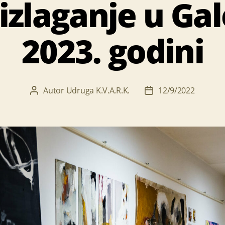
izlaganje u Gal
2023. godini
Autor
Udruga K.V.A.R.K.
12/9/2022
Autor
Datum
objave
objave