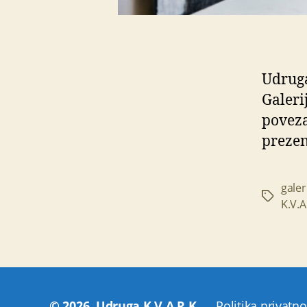
Udruga
Galeri
poveza
prezen
galer
Oznake
K.V.A
© 2026.
Udruga K.V.A.R.K.
Politika privatno