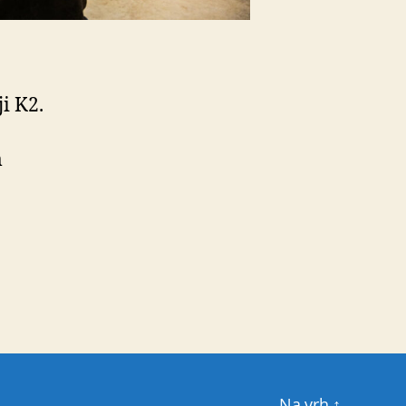
i K2.
m
Na vrh
↑