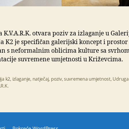
 K.V.A.R.K. otvara poziv za izlaganje u Galerij
ja K2 je specifičan galerijski koncept i prostor
n s neformalnim oblicima kulture sa svrho
tacije suvremene umjetnosti u Križevcima.
ija k2
,
izlaganje
,
natječaj
,
poziv
,
suvremena umjetnost
,
Udruga
.R.K.
sti
Pokreće WordPress