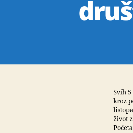
druš
Svih 5
kroz p
listop
život 
Početa