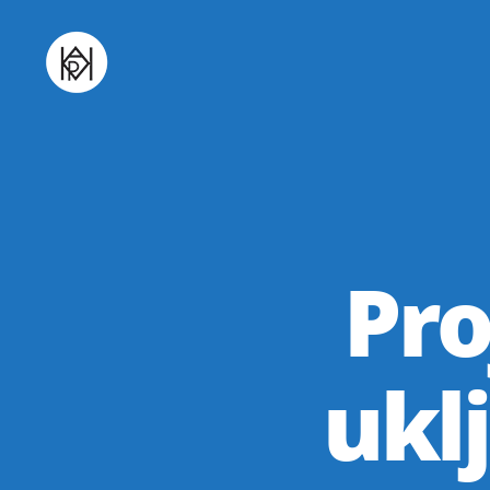
Udruga
K.V.A.R.K.
Pro
ukl