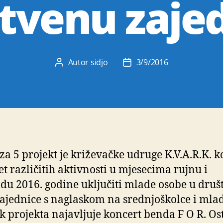
tvenu zaje
Autor
sidjo
3/9/2016
Autor
Datum
objave
objave
 za 5 projekt je križevačke udruge K.V.A.R.K. ko
et različitih aktivnosti u mjesecima rujnu i
adu 2016. godine uključiti mlade osobe u druš
zajednice s naglaskom na srednjoškolce i mlad
k projekta najavljuje koncert benda F O R. Os