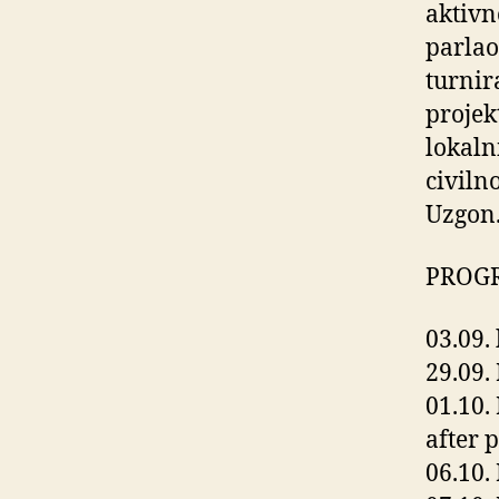
aktivn
parlao
turnira
projek
lokaln
civiln
Uzgon
PROG
03.09.
29.09.
01.10. 
after 
06.10.