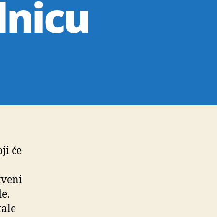
dnicu
ji će
tveni
e.
tale