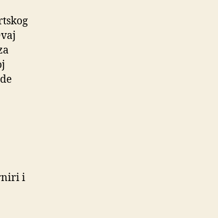
rtskog
Ovaj
za
j
ade
niri i