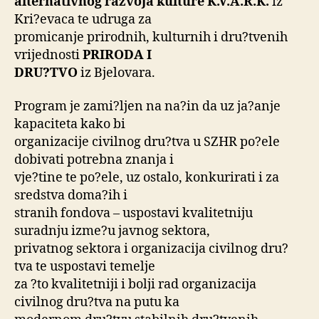
alternativnog razvoja kulture K.V.A.R.K.
iz
Kri?evaca te udruga za
promicanje prirodnih, kulturnih i dru?tvenih
vrijednosti
PRIRODA I
DRU?TVO
iz Bjelovara.
Program je zami?ljen na na?in da uz ja?anje
kapaciteta kako bi
organizacije civilnog dru?tva u SZHR po?ele
dobivati potrebna znanja i
vje?tine te po?ele, uz ostalo, konkurirati i za
sredstva doma?ih i
stranih fondova – uspostavi kvalitetniju
suradnju izme?u javnog sektora,
privatnog sektora i organizacija civilnog dru?
tva te uspostavi temelje
za ?to kvalitetniji i bolji rad organizacija
civilnog dru?tva na putu ka