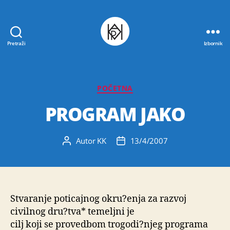
Pretraži
Izbornik
Udruga
K.V.A.R.K.
Kategorije
POČETNA
PROGRAM JAKO
Autor
KK
13/4/2007
Autor
Datum
objave
objave
Stvaranje poticajnog okru?enja za razvoj
civilnog dru?tva* temeljni je
cilj koji se provedbom trogodi?njeg programa