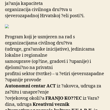
ja?anja kapaciteta
organizacija civilnoga dru?tva u
sjeverozapadnoj Hrvatskoj ?eli posti?i.
Program koji je usmjeren na rad s
organizacijama civilnog dru?tva
(udruge, gra?anske inicijative), jedinicama
lokalne i regionalne
samouprave (op?ine, gradovi i ?upanije) i
djelomi?no na privatni
profitni sektor (tvrtke) – u ?etiri sjeverozapadne
?upanije provode
Autonomni centar ACT
iz ?akovca, udruga za
za?titu i unapre?enje
?ovjekovog okoli?a
FRANJO KO??EC
iz Vara?
dina, udruga
Kreativni veznik