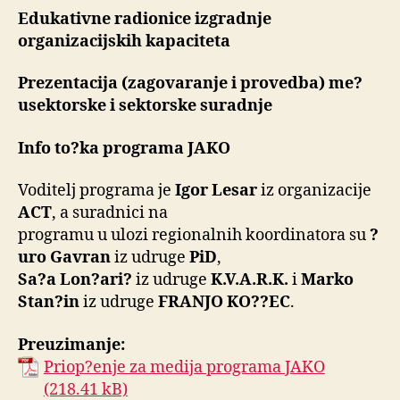
Edukativne radionice izgradnje
organizacijskih kapaciteta
Prezentacija (zagovaranje i provedba) me?
usektorske i sektorske suradnje
Info to?ka programa JAKO
Voditelj programa je
Igor Lesar
iz organizacije
ACT
, a suradnici na
programu u ulozi regionalnih koordinatora su
?
uro Gavran
iz udruge
PiD
,
Sa?a Lon?ari?
iz udruge
K.V.A.R.K.
i
Marko
Stan?in
iz udruge
FRANJO KO??EC
.
Preuzimanje:
Priop?enje za medija programa JAKO