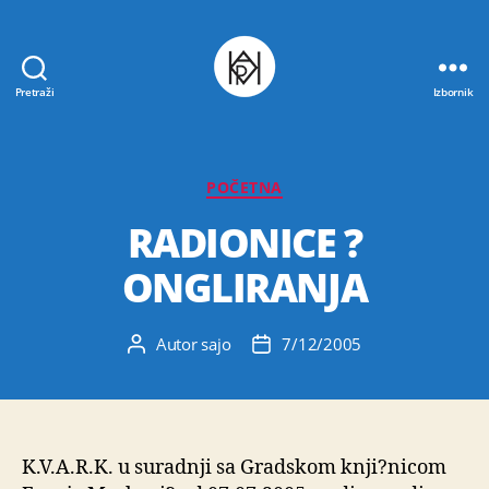
Pretraži
Izbornik
Udruga
K.V.A.R.K.
Kategorije
POČETNA
RADIONICE ?
ONGLIRANJA
Autor
sajo
7/12/2005
Autor
Datum
objave
objave
K.V.A.R.K. u suradnji sa Gradskom knji?nicom