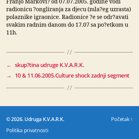
Franjo Markovi? od 07.07.2005. godine vodi
radionicu ?ongliranja za djecu (mla?eg uzrasta)
polaznike igraonice. Radionice ?e se odr?avati
svakim radnim danom do 17.07 sa po?etkom u
11h.
←
skup?tina udruge K.V.A.R.K.
→
10 & 11.06.2005.Culture shock zadnji segment
© 2026.
Udruga K.V.A.R.K.
Početak
↑
Politika privatnosti