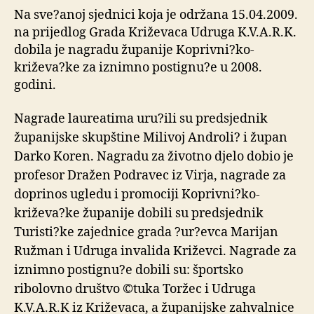
Na sve?anoj sjednici koja je održana 15.04.2009.
na prijedlog Grada Križevaca Udruga K.V.A.R.K.
dobila je nagradu županije Koprivni?ko-
križeva?ke za iznimno postignu?e u 2008.
godini.
Nagrade laureatima uru?ili su predsjednik
županijske skupštine Milivoj Androli? i župan
Darko Koren. Nagradu za životno djelo dobio je
profesor Dražen Podravec iz Virja, nagrade za
doprinos ugledu i promociji Koprivni?ko-
križeva?ke županije dobili su predsjednik
Turisti?ke zajednice grada ?ur?evca Marijan
Ružman i Udruga invalida Križevci. Nagrade za
iznimno postignu?e dobili su: športsko
ribolovno društvo ©tuka Toržec i Udruga
K.V.A.R.K iz Križevaca, a županijske zahvalnice