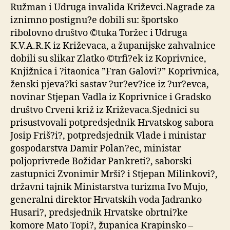
Ružman i Udruga invalida Križevci.Nagrade za
iznimno postignu?e dobili su: športsko
ribolovno društvo ©tuka Toržec i Udruga
K.V.A.R.K iz Križevaca, a županijske zahvalnice
dobili su slikar Zlatko ©trfi?ek iz Koprivnice,
Knjižnica i ?itaonica ”Fran Galovi?” Koprivnica,
ženski pjeva?ki sastav ?ur?ev?ice iz ?ur?evca,
novinar Stjepan Vadla iz Koprivnice i Gradsko
društvo Crveni križ iz Križevaca.Sjednici su
prisustvovali potpredsjednik Hrvatskog sabora
Josip Friš?i?, potpredsjednik Vlade i ministar
gospodarstva Damir Polan?ec, ministar
poljoprivrede Božidar Pankreti?, saborski
zastupnici Zvonimir Mrši? i Stjepan Milinkovi?,
državni tajnik Ministarstva turizma Ivo Mujo,
generalni direktor Hrvatskih voda Jadranko
Husari?, predsjednik Hrvatske obrtni?ke
komore Mato Topi?, županica Krapinsko –