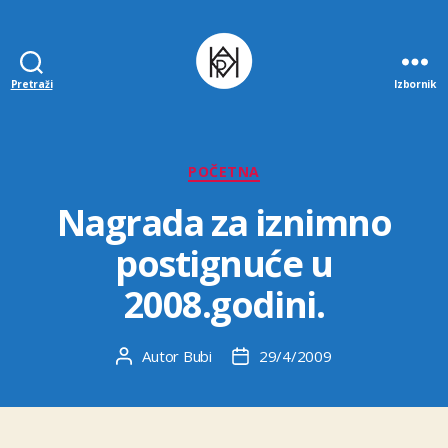
Pretraži
Izbornik
Udruga
K.V.A.R.K.
Kategorije
POČETNA
Nagrada za iznimno
postignuće u
2008.godini.
Autor
Bubi
29/4/2009
Autor
Datum
objave
objave