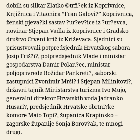
dobili su slikar Zlatko ©trfi?ek iz Koprivnice,
Knjižnica i ?itaonica ”Fran Galovi?” Koprivnica,
ženski pjeva?ki sastav ?ur?ev?ice iz ?ur?evca,
novinar Stjepan Vadla iz Koprivnice i Gradsko
društvo Crveni križ iz Križevaca. Sjednici su
prisustvovali potpredsjednik Hrvatskog sabora
Josip Friš?i?, potpredsjednik Vlade i ministar
gospodarstva Damir Polan?ec, ministar
poljoprivrede Božidar Pankreti?, saborski
zastupnici Zvonimir Mrši? i Stjepan Milinkovi?,
državni tajnik Ministarstva turizma Ivo Mujo,
generalni direktor Hrvatskih voda Jadranko
Husari?, predsjednik Hrvatske obrtni?ke
komore Mato Topi?, županica Krapinsko –
zagorske županije Sonja Borov?ak, te mnogi
drugi.